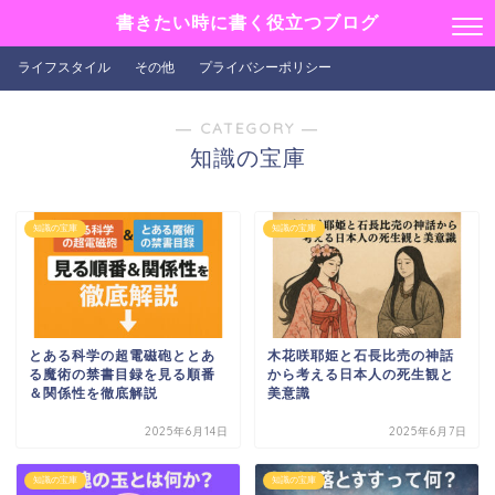
書きたい時に書く役立つブログ
ライフスタイル
その他
プライバシーポリシー
― CATEGORY ―
知識の宝庫
知識の宝庫
知識の宝庫
とある科学の超電磁砲ととあ
木花咲耶姫と石長比売の神話
る魔術の禁書目録を見る順番
から考える日本人の死生観と
＆関係性を徹底解説
美意識
2025年6月14日
2025年6月7日
知識の宝庫
知識の宝庫