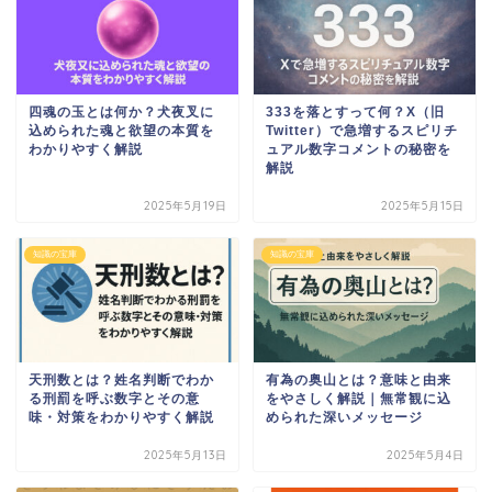
四魂の玉とは何か？犬夜叉に
333を落とすって何？X（旧
込められた魂と欲望の本質を
Twitter）で急増するスピリチ
わかりやすく解説
ュアル数字コメントの秘密を
解説
2025年5月19日
2025年5月15日
知識の宝庫
知識の宝庫
天刑数とは？姓名判断でわか
有為の奥山とは？意味と由来
る刑罰を呼ぶ数字とその意
をやさしく解説｜無常観に込
味・対策をわかりやすく解説
められた深いメッセージ
2025年5月13日
2025年5月4日