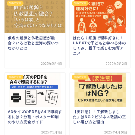
知識の宝庫
知識の宝庫
仮名の起源と仏教思想が融
はたらく細胞で理科好きに！
合？いろは歌と空海の深いつ
UNEXTで子どもと学べる体の
ながりとは
しくみ、親子で楽しむ知育ア
ニメ
2025年5月4日
2025年5月2日
知識の宝庫
知識の宝庫
A3サイズのPDFをA4で印刷す
【要注意】「了解致しまし
るには？分割・ポスター印刷
た」はNG？ビジネス敬語の正
のやり方完全ガイド
しい選び方と理由
2025年5月1日
2025年4月30日