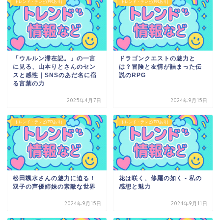
トレンド・テレビ(PRあり)
トレンド・テレビ(PRあり)
「ウルルン滞在記。」の一言
ドラゴンクエストの魅力と
に見る、山本りとさんのセン
は？冒険と友情が詰まった伝
スと感性｜SNSのあだ名に宿
説のRPG
る言葉の力
2025年4月7日
2024年9月15日
トレンド・テレビ(PRあり)
トレンド・テレビ(PRあり)
松田颯水さんの魅力に迫る！
花は咲く、修羅の如く - 私の
双子の声優姉妹の素敵な世界
感想と魅力
2024年9月15日
2024年9月11日