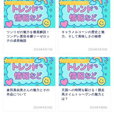
トレンド・テレビ(PRあり)
トレンド・テレビ(PRあり)
ツンリゼの魅力を徹底解説！
キャラメルコーンの歴史と魅
ツンデレ悪役令嬢リーゼロッ
力、そして美味しさの秘密
テの成長物語
2024年9月11日
2024年9月10日
トレンド・テレビ(PRあり)
トレンド・テレビ(PRあり)
倉田真由美さんの魅力とその
天国への時間を駆ける！競走
作品について
馬タイムトゥヘヴンの魅力と
は？
2024年9月10日
2024年9月8日