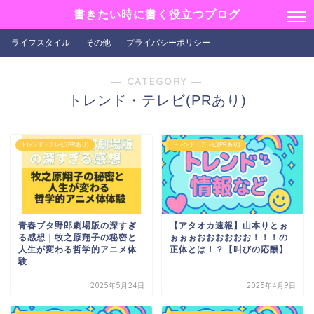
書きたい時に書く役立つブログ
ライフスタイル
その他
プライバシーポリシー
― CATEGORY ―
トレンド・テレビ(PRあり)
トレンド・テレビ(PRあり)
トレンド・テレビ(PRあり)
青春ブタ野郎劇場版の深すぎ
【アタオカ速報】山本りとぉ
る感想｜牧之原翔子の秘密と
ぉぉぉおおおおおお！！！の
人生が変わる哲学的アニメ体
正体とは！？【叫びの応酬】
験
2025年5月24日
2025年4月9日