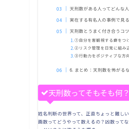
天刑数がある人ってどんな
実在する有名人の事例で見
天刑数とうまく付き合うコ
①自分を客観視する癖をつ
②リスク管理を日常に組み
③行動力をポジティブな方
6. まとめ：天刑数を怖が
天刑数ってそもそも何
姓名判断の世界って、正直ちょっと難し
画数ってどうやって数えるの？凶数って