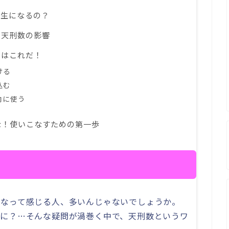
人生になるの？
る天刑数の影響
ツはこれだ！
ける
込む
向に使う
るな！使いこなすための第一歩
？
いなって感じる人、多いんじゃないでしょうか。
なに？…そんな疑問が渦巻く中で、天刑数というワ