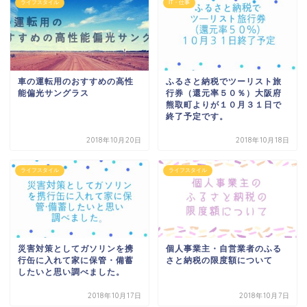
ライフスタイル
IT・仕事
車の運転用のおすすめの高性
ふるさと納税でツーリスト旅
能偏光サングラス
行券（還元率５０％）大阪府
熊取町よりが１０月３１日で
終了予定です。
2018年10月20日
2018年10月18日
ライフスタイル
ライフスタイル
災害対策としてガソリンを携
個人事業主・自営業者のふる
行缶に入れて家に保管・備蓄
さと納税の限度額について
したいと思い調べました。
2018年10月17日
2018年10月7日