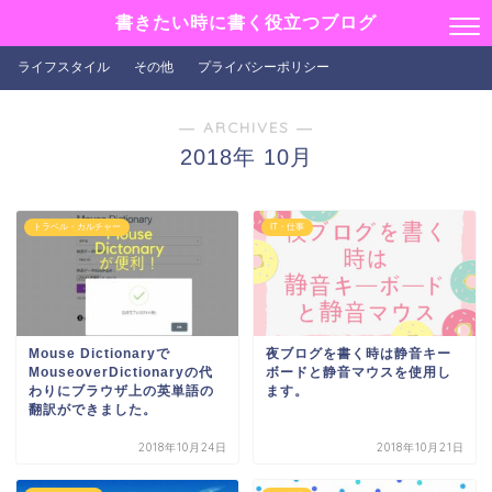
書きたい時に書く役立つブログ
ライフスタイル
その他
プライバシーポリシー
― ARCHIVES ―
2018年 10月
トラベル・カルチャー
IT・仕事
Mouse Dictionaryで
夜ブログを書く時は静音キー
MouseoverDictionaryの代
ボードと静音マウスを使用し
わりにブラウザ上の英単語の
ます。
翻訳ができました。
2018年10月24日
2018年10月21日