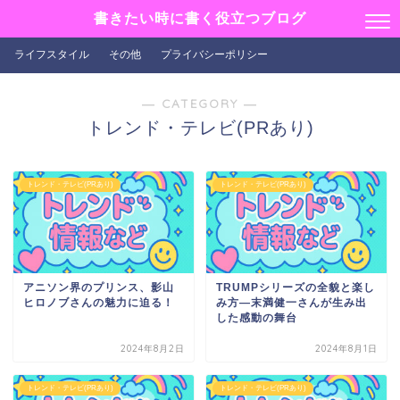
書きたい時に書く役立つブログ
ライフスタイル
その他
プライバシーポリシー
― CATEGORY ―
トレンド・テレビ(PRあり)
トレンド・テレビ(PRあり)
トレンド・テレビ(PRあり)
アニソン界のプリンス、影山
TRUMPシリーズの全貌と楽し
ヒロノブさんの魅力に迫る！
み方—末満健一さんが生み出
した感動の舞台
2024年8月2日
2024年8月1日
トレンド・テレビ(PRあり)
トレンド・テレビ(PRあり)