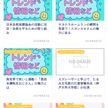
日本自然保護協会の活動に注
サヨナラホームランの瞬間を
目！自然を守るための取り組
音楽で！スガシカオさんの魅
み
力に迫る
2024年8月1日
2024年8月1日
トレンド・テレビ(PRあり)
トレンド・テレビ(PRあり)
異世界で笑いと感動！『悪役
カズレーザーと学ぶで、たる
令嬢転生おじさん』の魅力と
み立毛筋の江連智暢先生（神
は
戸大学大学院）が出演
2024年8月1日
2024年1月16日
トレンド・テレビ(PRあり)
トレンド・テレビ(PRあり)