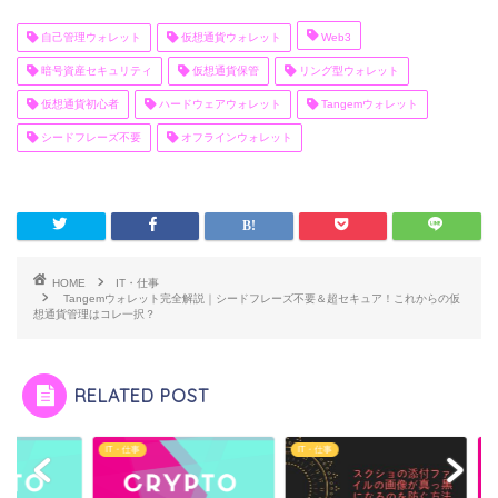
自己管理ウォレット
仮想通貨ウォレット
Web3
暗号資産セキュリティ
仮想通貨保管
リング型ウォレット
仮想通貨初心者
ハードウェアウォレット
Tangemウォレット
シードフレーズ不要
オフラインウォレット
HOME
IT・仕事
Tangemウォレット完全解説｜シードフレーズ不要＆超セキュア！これからの仮
想通貨管理はコレ一択？
RELATED POST
仕事
IT・仕事
IT・仕事