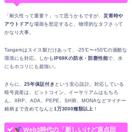
「耐久性って重要？」って思うかもですが、
災害時や
アウトドア
な場面を想定すると、物理的なタフさって
かなり大事。
Tangemはスイス製だけあって、-25℃〜+50℃の過酷な
環境にも対応。しかも
IP69Kの防水・防塵性能
で、水
にもホコリにも超強い。
さらに、
25年保証付き
という安心設計。対応している
暗号資産は、ビットコイン、イーサリアムはもちろ
ん、XRP、ADA、PEPE、SHIB、MONAなどマイナー
銘柄まで含めてなんと
1万3000種類以上
！
Web3時代の「新しいけど原点回