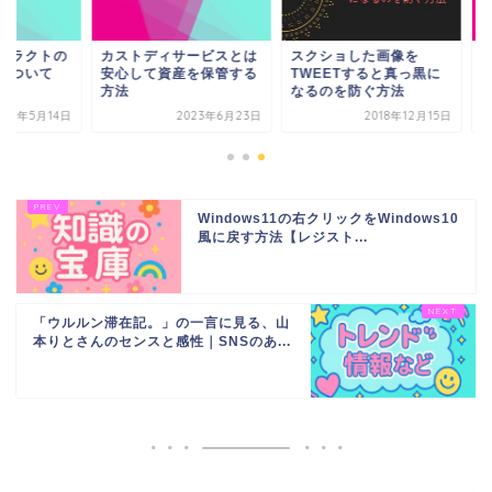
ストディサービスとは
スクショした画像を
スマートコントラク
心して資産を保管する
TWEETすると真っ黒に
メリットや例につい
法
なるのを防ぐ方法
2023年6月23日
2018年12月15日
2023年5
Windows11の右クリックをWindows10
風に戻す方法【レジスト...
「ウルルン滞在記。」の一言に見る、山
本りとさんのセンスと感性｜SNSのあ...