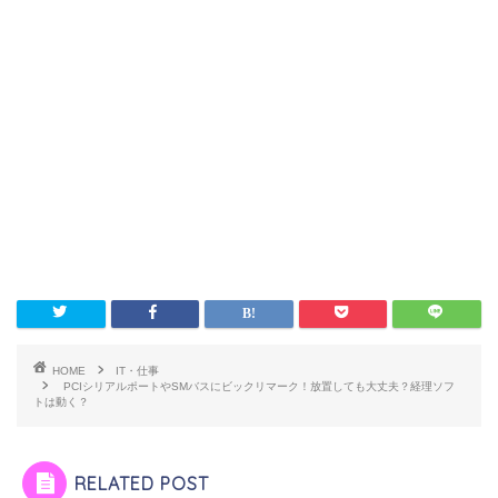
HOME
IT・仕事
PCIシリアルポートやSMバスにビックリマーク！放置しても大丈夫？経理ソフ
トは動く？
RELATED POST