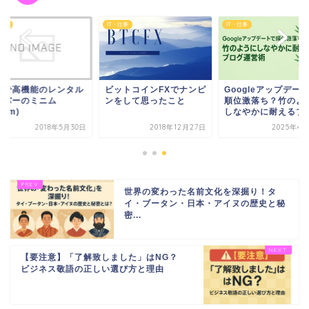
仕事
IT・仕事
IT・仕事
安で高機能のレンタル
ビットコインFXでナンピ
Googleアップデー
ーバーのミニム
ンをして思ったこと
順位激落ち？竹のよ
nim)
しなやかに耐えるブ..
2018年5月30日
2018年12月27日
2025年4月
世界の変わった名前文化を深掘り！タ
イ・ブータン・日本・アイヌの歴史と秘
密...
【要注意】「了解致しました」はNG？
ビジネス敬語の正しい選び方と理由