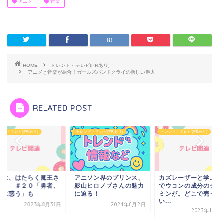
アニメ
音楽
HOME
トレンド・テレビ(PRあり)
アニメと音楽が融合！ガールズバンドクライの新しい魅力
RELATED POST
ンド・テレビ(PRあり)
トレンド・テレビ(PRあり)
トレンド・テレビ(PRあり)
ニソン界のプリンス、
カズレーザーと学ぶ番組
今日は、はたらく魔
山ヒロノブさんの魅力
でウコンの成分のクルク
ま！！ ＃２０「勇
迫る！
ミンが。どこで売って
故郷に惑う」も
い...
2024年8月2日
2023年8
2023年10月18日