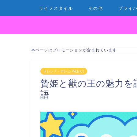
ライフスタイル
その他
プライ
本ページはプロモーションが含まれています
トレンド・テレビ(PRあり)
贄姫と獣の王の魅力を
語