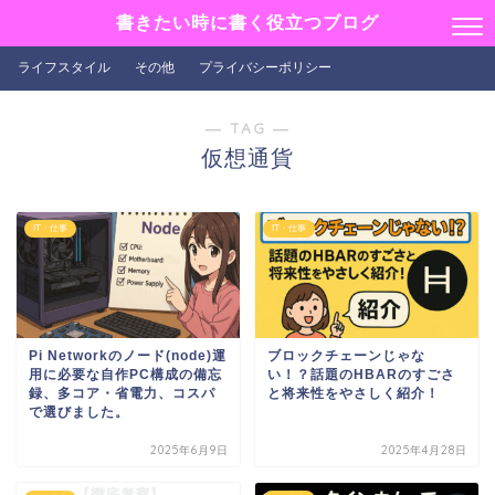
書きたい時に書く役立つブログ
ライフスタイル
その他
プライバシーポリシー
― TAG ―
仮想通貨
IT・仕事
IT・仕事
Pi Networkのノード(node)運
ブロックチェーンじゃな
用に必要な自作PC構成の備忘
い！？話題のHBARのすごさ
録、多コア・省電力、コスパ
と将来性をやさしく紹介！
で選びました。
2025年6月9日
2025年4月28日