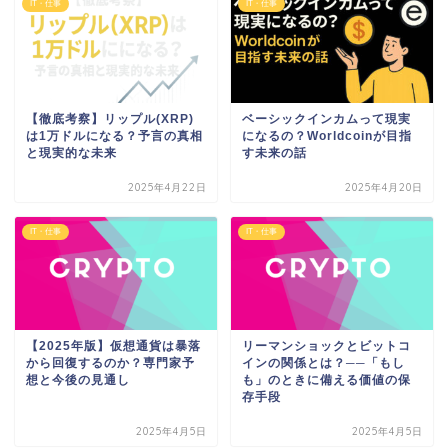
IT・仕事
IT・仕事
【徹底考察】リップル(XRP)
ベーシックインカムって現実
は1万ドルになる？予言の真相
になるの？Worldcoinが目指
と現実的な未来
す未来の話
2025年4月22日
2025年4月20日
IT・仕事
IT・仕事
【2025年版】仮想通貨は暴落
リーマンショックとビットコ
から回復するのか？専門家予
インの関係とは？──「もし
想と今後の見通し
も」のときに備える価値の保
存手段
2025年4月5日
2025年4月5日