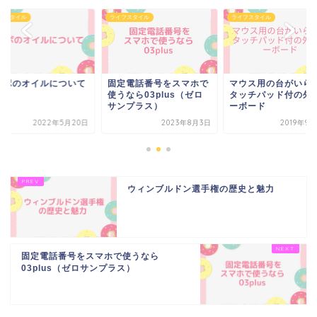
フスタイル
ライフスタイル
ライフスタイル
定電話番号をスマホで
マウス用の台がいらない
エネポのオイルにつ
なら03plus（ゼロ
タッチパッド付の外部キ
ンプラス）
ーボード
2023年8月3日
2019年9月12日
2022年5月
ウィンブルドン選手権の歴史と魅力
固定電話番号をスマホで使うなら
03plus（ゼロサンプラス）