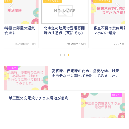
フスタイル
ライフスタイル
ライフスタイル
雨の時期に部屋の湿気
北海道の地震で送電再開
審査不要で契約可能
防ぐために
時の注意点（英語でも）
マホのご紹介
2023年5月11日
2018年9月6日
2023年7
災害時、停電時のために必要な物、対策
を自分なりに調べて検討してみました。
単三型の充電式リチウム電池が便利