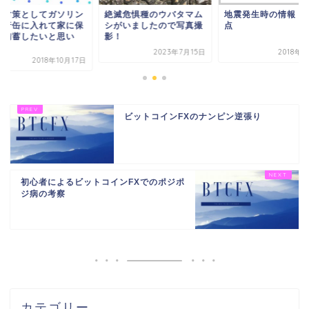
滅危惧種のウバタマム
地震発生時の情報・注意
災害対策としてガソ
がいましたので写真撮
点
を携行缶に入れて家
！
管・備蓄したいと思
調...
2023年7月15日
2018年9月6日
2018年10
ビットコインFXのナンピン逆張り
初心者によるビットコインFXでのポジポ
ジ病の考察
カテゴリー