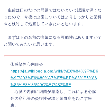
虫歯は口のだけの問題ではないという認識が深くな
ったので、今後は虫歯についてはよりしっかりと歯科
医と検討して処置していきたいと思います。
まずは下の名前の病気になる可能性はありますか？
と聞いてみたいと思います。
①感染性心内膜炎
https://ja.wikipedia.org/wiki/%E6%84%9F%E6
%9F%93%E6%80%A7%E5%BF%83%E5%86
%85%E8%86%9C%E7%82%8E
心臓の内側に細菌が感染し、これによる心臓
弁の穿孔等の炎症性破壊と菌血症を起こす疾
患。