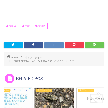
歯医者
虫歯
歯科医
HOME
ライフスタイル
虫歯を放置したらどうなるのかを調べてみたらビックリ
RELATED POST
フスタイル
ライフスタイル
ライフスタイル