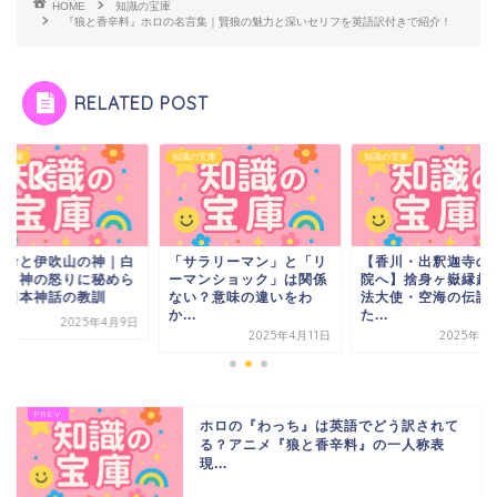
HOME
知識の宝庫
『狼と香辛料』ホロの名言集｜賢狼の魅力と深いセリフを英語訳付きで紹介！
RELATED POST
の宝庫
知識の宝庫
知識の宝庫
サラリーマン」と「リ
【香川・出釈迦寺の奥の
倭建命と伊吹山の神
マンショック」は関係
院へ】捨身ヶ嶽縁起と弘
い猪と神の怒りに秘
い？意味の違いをわ
法大使・空海の伝説を
れた日本神話の教訓
.
た...
2025年4
2025年4月11日
2025年4月17日
ホロの『わっち』は英語でどう訳されて
る？アニメ『狼と香辛料』の一人称表
現...