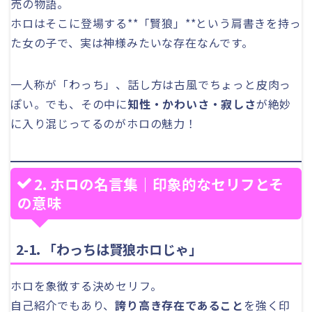
売の物語。
ホロはそこに登場する**「賢狼」**という肩書きを持っ
た女の子で、実は神様みたいな存在なんです。
一人称が「わっち」、話し方は古風でちょっと皮肉っ
ぽい。でも、その中に
知性・かわいさ・寂しさ
が絶妙
に入り混じってるのがホロの魅力！
2. ホロの名言集｜印象的なセリフとそ
の意味
2-1. 「わっちは賢狼ホロじゃ」
ホロを象徴する決めセリフ。
自己紹介でもあり、
誇り高き存在であること
を強く印