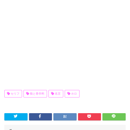
セリフ
狼と香辛料
名言
ホロ