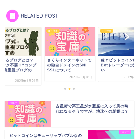
RELATED POST
仕事
IT・仕事
IT・仕事
くらインターネットで
稼ぐビットコインFX用
味のあるブログとは
独自ドメインのSNI
Botトレーダーになりた
SEOテク不要！“コ
SLについて
い
式”中身重視ブログ
す...
2023年6月18日
2019年4月17日
2025年4
占星術で冥王星が水瓶座に入って風の時
代になるそうですが、地球への影響は？
ビットコインはチューリップバブルなの