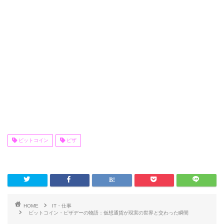
ビットコイン
ピザ
HOME
IT・仕事
ビットコイン・ピザデーの物語：仮想通貨が現実の世界と交わった瞬間