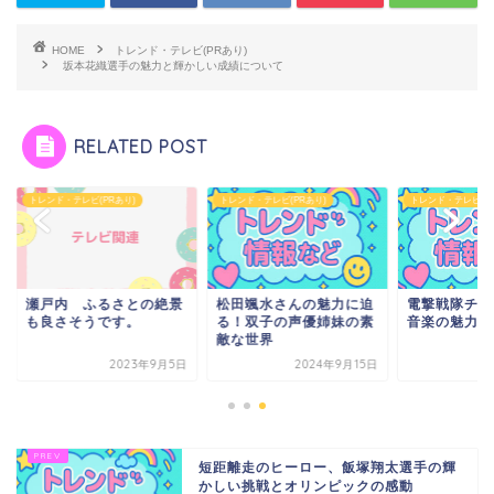
HOME
トレンド・テレビ(PRあり)
坂本花織選手の魅力と輝かしい成績について
RELATED POST
ンド・テレビ(PRあり)
トレンド・テレビ(PRあり)
トレンド・テレビ(PRあり)
戸内 ふるさとの絶景
松田颯水さんの魅力に迫
電撃戦隊チェンジマ
良さそうです。
る！双子の声優姉妹の素
音楽の魅力を探る！
敵な世界
2023年9月5日
2024年9月15日
2024年8
短距離走のヒーロー、飯塚翔太選手の輝
かしい挑戦とオリンピックの感動