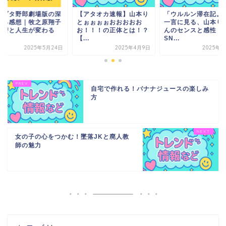
アタオカ速報】山本り
「ウルルン滞在記。」の
青春ブタ野郎劇場版
ぉぉぉぉおおおおお
一言に見る、山本りとさ
すぎる感想｜牧之原
！！！の正体とは！？
んのセンスと感性｜
の秘密と人生が変わ
.
SN...
哲...
2025年4月9日
2025年4月7日
2025年5
自宅で作れる！バナナジュースの楽しみ
方
女の子の心をつかむ！墜落JKと廃人教
師の魅力