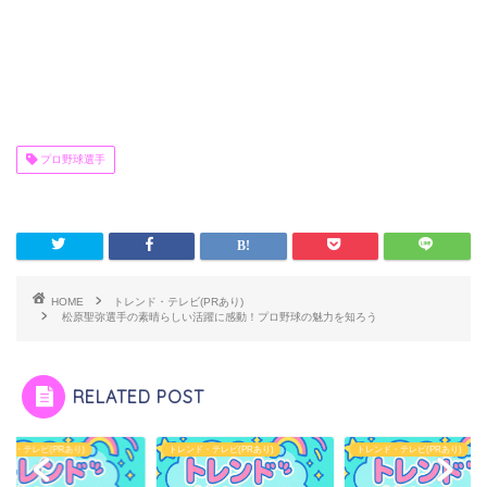
プロ野球選手
HOME
トレンド・テレビ(PRあり)
松原聖弥選手の素晴らしい活躍に感動！プロ野球の魅力を知ろう
RELATED POST
ンド・テレビ(PRあり)
トレンド・テレビ(PRあり)
トレンド・テレビ(PRあり)