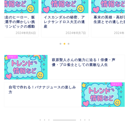
スカンダルの秘密、ア
幕末の英雄・高杉晋作の
短距離走のヒーロー
クサンドロス大王の遺
生涯とその遺した影響
塚翔太選手の輝かし
戦とオリンピックの
2024年8月7日
2024年8月15日
2024年8
萩原聖人さんの魅力に迫る！俳優・声
優・プロ雀士としての素敵な人生
自宅で作れる！バナナジュースの楽しみ
方