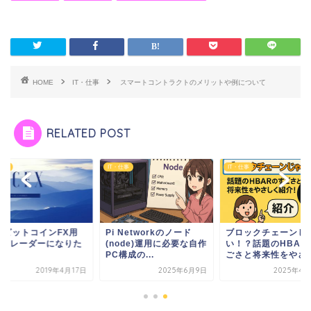
HOME
IT・仕事
スマートコントラクトのメリットや例について
RELATED POST
仕事
IT・仕事
IT・仕事
ぐビットコインFX用
Pi Networkのノード
ブロックチェーンじ
otトレーダーになりた
(node)運用に必要な自作
い！？話題のHBAR
PC構成の...
ごさと将来性をやさし.
2019年4月17日
2025年6月9日
2025年4月