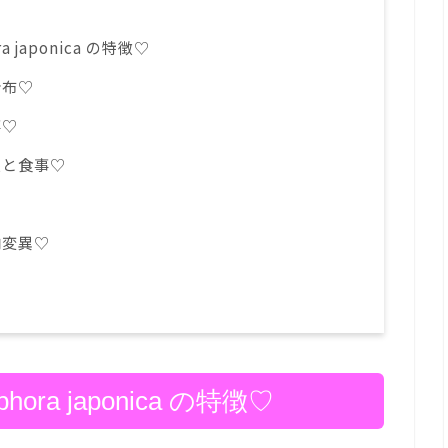
 japonica の特徴♡
分布♡
事♡
態と食事♡
♡
内変異♡
ora japonica の特徴♡