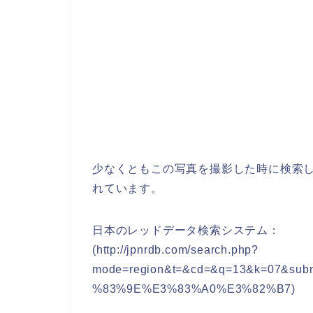
少なくともこの写真を撮影した時に検索し
れています。
日本のレッドデータ検索システム：
(http://jpnrdb.com/search.php?
mode=region&t=&cd=&q=13&k=07&
%83%9E%E3%83%A0%E3%82%B7)