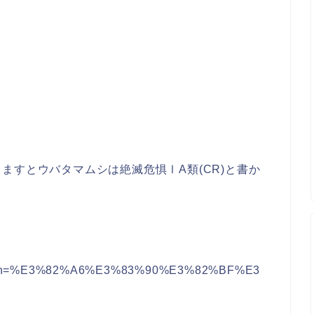
ますとウバタマムシは絶滅危惧ⅠA類(CR)と書か
subn=%E3%82%A6%E3%83%90%E3%82%BF%E3