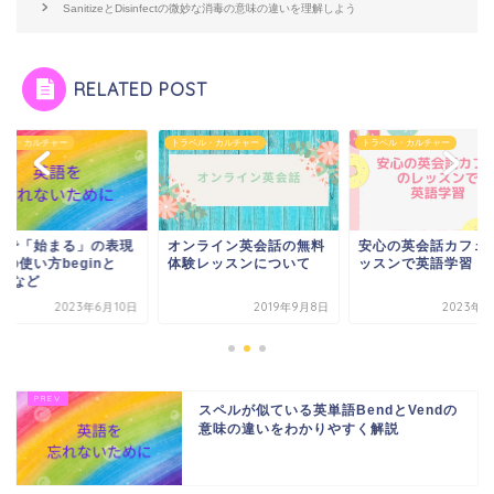
SanitizeとDisinfectの微妙な消毒の意味の違いを理解しよう
RELATED POST
ベル・カルチャー
トラベル・カルチャー
トラベル・カルチャー
ンライン英会話の無料
安心の英会話カフェのレ
英語で「始まる」の
験レッスンについて
ッスンで英語学習
とその使い方begin
startなど
2019年9月8日
2023年7月7日
2023年6
スペルが似ている英単語BendとVendの
意味の違いをわかりやすく解説