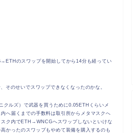
CG→ETHのスワップを開始してから14分も経ってい
で、そのせいでスワップできなくなったのかな。
ンクロニクルズ）で武器を買うために0.05ETHくらいメ
ム内へ届くまでの手数料は取引所からメタマスクへ
スク内でETH→WNCGへスワップしないといけな
か高かったのスワップもやめて装備を購入するのも